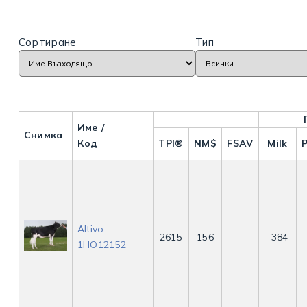
Сортиране
Тип
Име /
Снимка
Код
TPI®
NM$
FSAV
Milk
P
Altivo
2615
156
-384
1HO12152