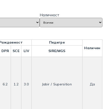
Наличност
 Раждаемост
Педигре
Наличен
DPR
SCE
LIV
SIRE/MGS
6.2
1.2
3.0
Jabir / Supersition
Да