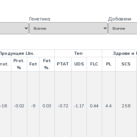
Генетика
Добавени
Продукция Lbs.
Тип
Здраве и
Prot.
Fat
rot.
Fat
PTAT
UDS
FLC
PL
SCS
%
%.
-18
-0.02
-9
0.03
-0.72
-1.17
0.44
4.4
2.58