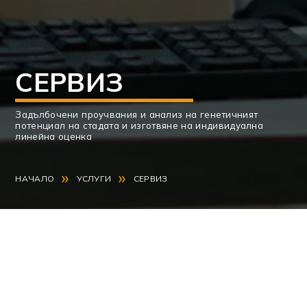
СЕРВИЗ
Задълбочени проучвания и анализ на генетичният
потенциал на стадата и изготвяне на индивидуална
линейна оценка
»
»
НАЧАЛО
УСЛУГИ
СЕРВИЗ
Проучвания и анализ на генетичният
потенциал на стадата;
Изготвяне на индивидуална линейна
оценка и изработване на индивидуални и
групови случни планове;