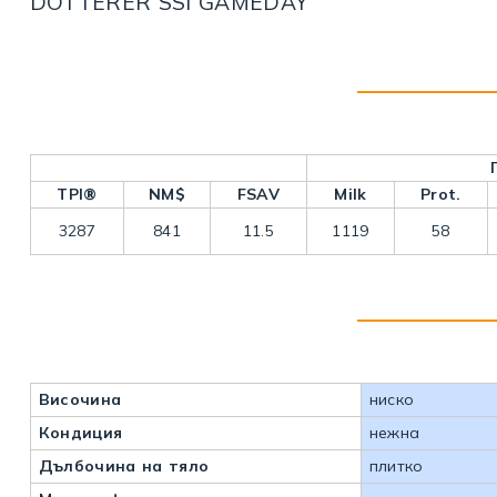
DOTTERER SSI GAMEDAY
TPI®
NM$
FSAV
Milk
Prot.
3287
841
11.5
1119
58
Височина
ниско
Кондиция
нежна
Дълбочина на тяло
плитко