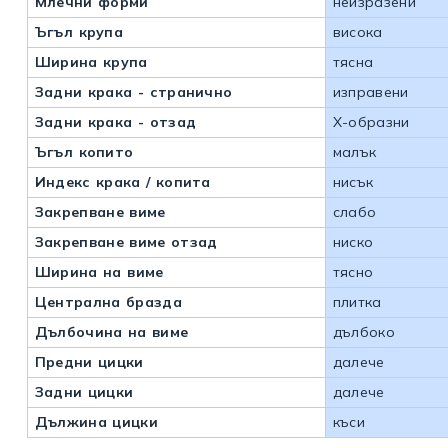
Млечни форми
неизразени
Ъгъл крупа
висока
Ширина крупа
тясна
Задни крака - странично
изправени
Задни крака - отзад
Х-образни
Ъгъл копито
малък
Индекс крака / копита
нисък
Закрепване виме
слабо
Закрепване виме отзад
ниско
Ширина на виме
тясно
Централна бразда
плитка
Дълбочина на виме
дълбоко
Предни цицки
далече
Задни цицки
далече
Дължина цицки
къси