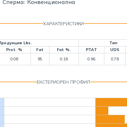
Сперма: Конвенционална
ХАРАКТЕРИСТИКИ
Продукция Lbs.
Тип
Prot. %
Fat
Fat %.
PTAT
UDS
0.08
95
0.18
0.96
0.78
ЕКСТЕРИОРЕН ПРОФИЛ