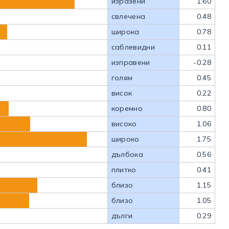
изразени
1.60
свлечена
0.48
широка
0.78
саблевидни
0.11
изправени
-0.28
голям
0.45
висок
0.22
коремно
0.80
високо
1.06
широко
1.75
дълбока
0.56
плитко
0.41
близо
1.15
близо
1.05
дълги
0.29