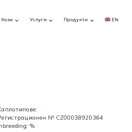
Кози
Услуги
Продукти
EN
Хаплотипове:
Регистрационен № CZ00038920364
Inbreeding: %