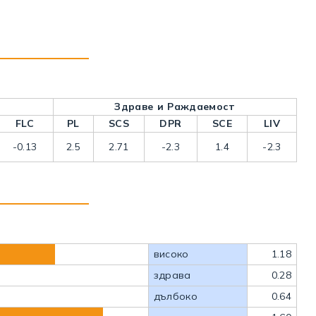
Здраве и Раждаемост
FLC
PL
SCS
DPR
SCE
LIV
-0.13
2.5
2.71
-2.3
1.4
-2.3
високо
1.18
здрава
0.28
дълбоко
0.64