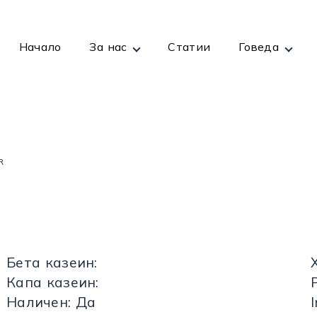
Начало
За нас
Статии
Говеда
R
Бета казеин:
Капа казеин:
Наличен: Да