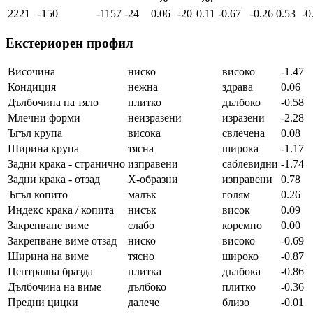
2221
-150
-1157
-24
0.06
-20
0.11
-0.67
-0.26
0.53
-0
Екстериорен профил
Височина
ниско
високо
-1.47
Кондиция
нежна
здрава
0.06
Дълбочина на тяло
плитко
дълбоко
-0.58
Млечни форми
неизразени
изразени
-2.28
Ъгъл крупа
висока
свлечена
0.08
Ширина крупа
тясна
широка
-1.17
Задни крака - странично
изправени
саблевидни
-1.74
Задни крака - отзад
Х-образни
изправени
0.78
Ъгъл копито
малък
голям
0.26
Индекс крака / копита
нисък
висок
0.09
Закрепване виме
слабо
коремно
0.00
Закрепване виме отзад
ниско
високо
-0.69
Ширина на виме
тясно
широко
-0.87
Централна бразда
плитка
дълбока
-0.86
Дълбочина на виме
дълбоко
плитко
-0.36
Предни цицки
далече
близо
-0.01