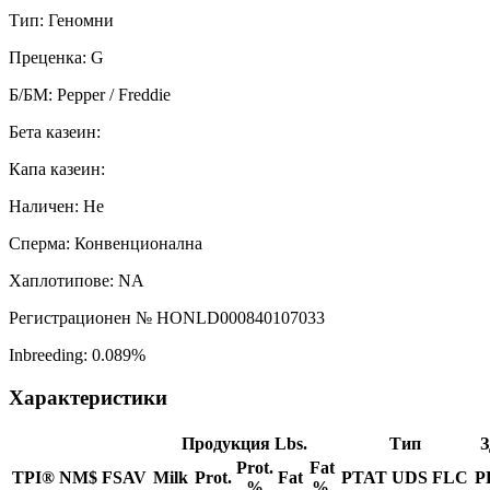
Тип: Геномни
Преценка: G
Б/БМ: Pepper / Freddie
Бета казеин:
Капа казеин:
Наличен: Не
Сперма: Конвенционална
Хаплотипове: NA
Регистрационен № HONLD000840107033
Inbreeding: 0.089%
Характеристики
Продукция Lbs.
Тип
З
Prot.
Fat
TPI®
NM$
FSAV
Milk
Prot.
Fat
PTAT
UDS
FLC
P
%
%.