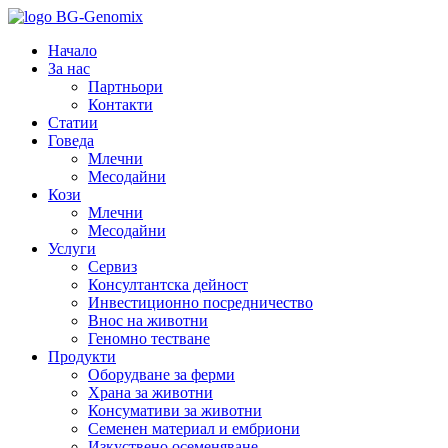
Начало
За нас
Партньори
Контакти
Статии
Говеда
Млечни
Месодайни
Кози
Млечни
Месодайни
Услуги
Сервиз
Консултантска дейност
Инвестиционно посредничество
Внос на животни
Геномно тестване
Продукти
Оборудване за ферми
Храна за животни
Консумативи за животни
Семенен материал и ембриони
Изкуствено осеменяване