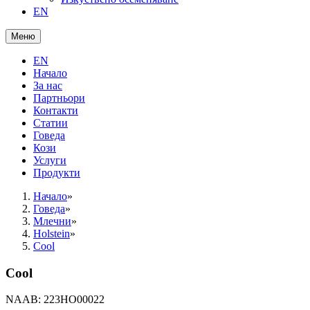
EN
Меню
EN
Начало
За нас
Партньори
Контакти
Статии
Говеда
Кози
Услуги
Продукти
Начало
»
Говеда
»
Млечни
»
Holstein
»
Cool
Cool
NAAB: 223HO00022