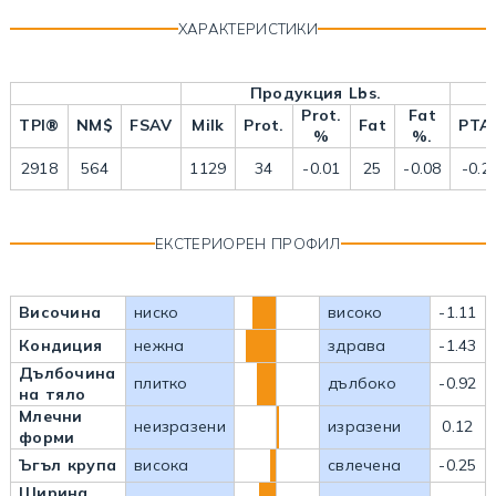
ХАРАКТЕРИСТИКИ
Продукция Lbs.
Prot.
Fat
TPI®
NM$
FSAV
Milk
Prot.
Fat
PTA
%
%.
2918
564
1129
34
-0.01
25
-0.08
-0.2
ЕКСТЕРИОРЕН ПРОФИЛ
Височина
ниско
високо
-1.11
Кондиция
нежна
здрава
-1.43
Дълбочина
плитко
дълбоко
-0.92
на тяло
Млечни
неизразени
изразени
0.12
форми
Ъгъл крупа
висока
свлечена
-0.25
Ширина