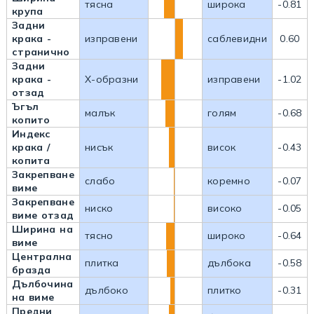
тясна
широка
-0.81
крупа
Задни
крака -
изправени
саблевидни
0.60
странично
Задни
крака -
Х-образни
изправени
-1.02
отзад
Ъгъл
малък
голям
-0.68
копито
Индекс
крака /
нисък
висок
-0.43
копита
Закрепване
слабо
коремно
-0.07
виме
Закрепване
ниско
високо
-0.05
виме отзад
Ширина на
тясно
широко
-0.64
виме
Централна
плитка
дълбока
-0.58
бразда
Дълбочина
дълбоко
плитко
-0.31
на виме
Предни