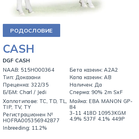
РОДОСЛОВИЕ
CASH
DGF CASH
NAAB: 515HO00364
Бета казеин: A2A2
Тип: Доказани
Капа казеин: AB
Преценка: 322/35
Наличен: Да
Б/БМ: Charl / Jedi
Сперма: 90% 2m SxF
Хаплотипове: TC, TD, TL,
Майка: EBA MANON GP-
TIP, TV, TY
84
3-11 418D 10953KGM
Регистрационен №
4.9% 537F 4.1% 449P
HOFRA005356942877
Inbreeding: 11.2%