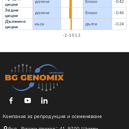
далече
близо
-0.42
цицки
Задни
далече
близо
-0.46
цицки
Дължина
къси
дълги
-0.24
цицки
-2
-1
0
1
2
Компания за репродукция и осеменяване
бул. „Ришки проход“ 41, 9700 Шумен