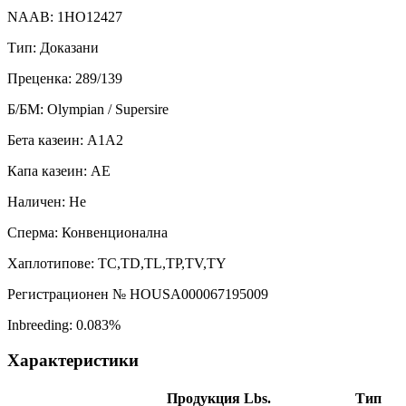
NAAB: 1HO12427
Тип: Доказани
Преценка: 289/139
Б/БМ: Olympian / Supersire
Бета казеин: A1A2
Капа казеин: AE
Наличен: Не
Сперма: Конвенционална
Хаплотипове: TC,TD,TL,TP,TV,TY
Регистрационен № HOUSA000067195009
Inbreeding: 0.083%
Характеристики
Продукция Lbs.
Тип