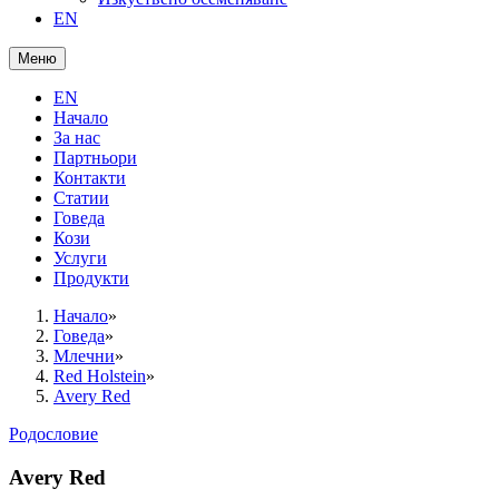
EN
Меню
EN
Начало
За нас
Партньори
Контакти
Статии
Говеда
Кози
Услуги
Продукти
Начало
»
Говеда
»
Млечни
»
Red Holstein
»
Avery Red
Родословие
Avery Red