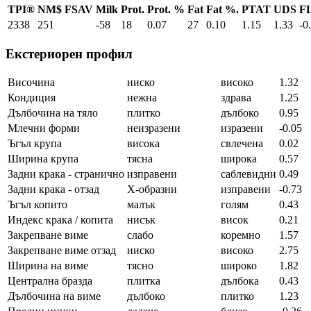
TPI®
NM$
FSAV
Milk
Prot.
Prot. %
Fat
Fat %.
PTAT
UDS
F
2338
251
-58
18
0.07
27
0.10
1.15
1.33
-0
Екстериорен профил
Височина
ниско
високо
1.32
Кондиция
нежна
здрава
1.25
Дълбочина на тяло
плитко
дълбоко
0.95
Млечни форми
неизразени
изразени
-0.05
Ъгъл крупа
висока
свлечена
0.02
Ширина крупа
тясна
широка
0.57
Задни крака - странично
изправени
саблевидни
0.49
Задни крака - отзад
Х-образни
изправени
-0.73
Ъгъл копито
малък
голям
0.43
Индекс крака / копита
нисък
висок
0.21
Закрепване виме
слабо
коремно
1.57
Закрепване виме отзад
ниско
високо
2.75
Ширина на виме
тясно
широко
1.82
Централна бразда
плитка
дълбока
0.43
Дълбочина на виме
дълбоко
плитко
1.23