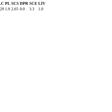
LC
PL
SCS
DPR
SCE
LIV
.29
1.9
2.65
0.0
3.3
1.0