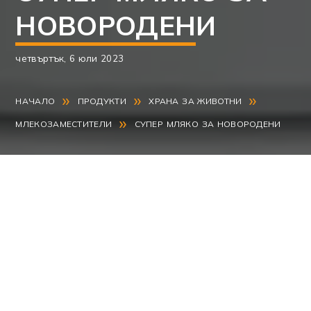
НОВОРОДЕНИ
четвъртък, 6 юли 2023
»
»
»
НАЧАЛО
ПРОДУКТИ
ХРАНА ЗА ЖИВОТНИ
»
МЛЕКОЗАМЕСТИТЕЛИ
СУПЕР МЛЯКО ЗА НОВОРОДЕНИ
Супер мляко за новородени Frabes New Bion
се използва при болни или възстановяващи се
животни. Продуктът помага и при лечението
на новородените.
За разлика от обичайните храни, тя е
създадена за първата седмица от живота и
служи за предотвратяване на неонатална
диария.