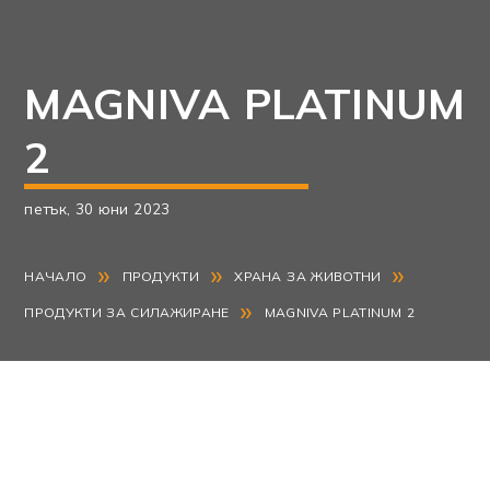
MAGNIVA PLATINUM
2
петък, 30 юни 2023
»
»
»
НАЧАЛО
ПРОДУКТИ
ХРАНА ЗА ЖИВОТНИ
»
ПРОДУКТИ ЗА СИЛАЖИРАНЕ
MAGNIVA PLATINUM 2
Magniva
е продукт на фирма Lallemand
(Канада), която е с дългогодишен опит в
производството на инокуланти.
MAGNIVA
PLATINUM 2
е инокулант за фураж, специално