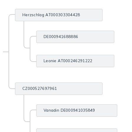
Herzschlag AT000303304428
DE000941688886
Leonie AT000246291222
CZ000527697961
Vanadin DE000941035849