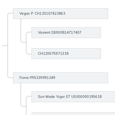
Vegas P CH120107422863
Vasient DE000814717407
CH120075971318
Fiona FR5239991249
Sun Made Vigor ET US000000195618