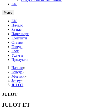
EN
Меню
EN
Начало
За нас
Партньори
Контакти
Статии
Говеда
Кози
Услуги
Продукти
Начало
»
Говеда
»
Млечни
»
Jersey
»
JULOT
JULOT
JULOT ET