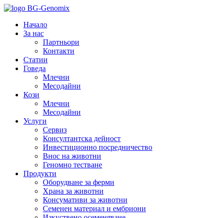
Начало
За нас
Партньори
Контакти
Статии
Говеда
Млечни
Месодайни
Кози
Млечни
Месодайни
Услуги
Сервиз
Консултантска дейност
Инвестиционно посредничество
Внос на животни
Геномно тестване
Продукти
Оборудване за ферми
Храна за животни
Консумативи за животни
Семенен материал и ембриони
Изкуствено осеменяване