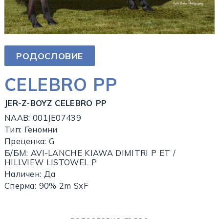
РОДОСЛОВИЕ
CELEBRO PP
JER-Z-BOYZ CELEBRO PP
NAAB: 001JE07439
Тип: Геномни
Преценка: G
Б/БМ: AVI-LANCHE KIAWA DIMITRI P ET /
HILLVIEW LISTOWEL P
Наличен: Да
Сперма: 90% 2m SxF