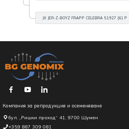
JX JER-Z-BOYZ FRAPP CELEBRA 51927 {6} P
Компания за репродукция и осеменяване
бул. „Ришки проход“ 41, 9700 Шумен
+359 887 309 081